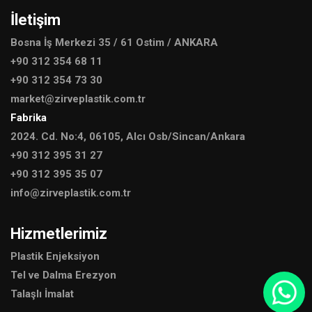
İletişim
Bosna İş Merkezi 35 / 61 Ostim / ANKARA
+90 312 354 68 11
+90 312 354 73 30
market@zirveplastik.com.tr
Fabrika
2024. Cd. No:4, 06105, Alcı Osb/Sincan/Ankara
+90 312 395 31 27
+90 312 395 35 07
info@zirveplastik.com.tr
Hizmetlerimiz
Plastik Enjeksiyon
Tel ve Dalma Erezyon
Talaşlı İmalat